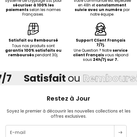
Système de cryptage SSL pour
Votre commande est expédiée
sécuriser à 100% les
en 48h et
constamment
paiements
selon les normes
suivie avec un numéro
par
Françaises.
notre équipe.
Satisfait ou Remboursé
Support Client Français
7/7j.
Tous nos produits sont
garantis 100% satisfaits ou
Une Question ? Notre
service
remboursés
pendant 30j.
client Français
vous répond
sous
24h/7j sur 7.
Satisfait
ou
Remboursé
Restez à Jour
Soyez le premier à découvrir les nouvelles collections et les
offres exclusives.
E-mail