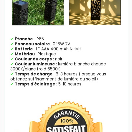
✔
Étanche
: IP65
✔
Panneau solaire
: 0.16W 2V
✔
Batterie
: 1 * AAA 400 mAh Ni-MH
✔
Matériau
: Plastique
✔
Couleur du corps
: noir
✔
Couleur lumineuse
: lumière blanche chaude
3000K/blanc froid 6500K
✔
Temps de charge
: 6-8 heures (lorsque vous
obtenez suffisamment de lumière du soleil)
✔
Temps d'éclairage
: 5-10 heures