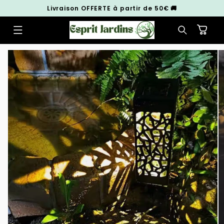
et
Livraison OFFERTE à partir de 50€ 🚚
passer
au
contenu
Panier
Passer aux
informations
produits