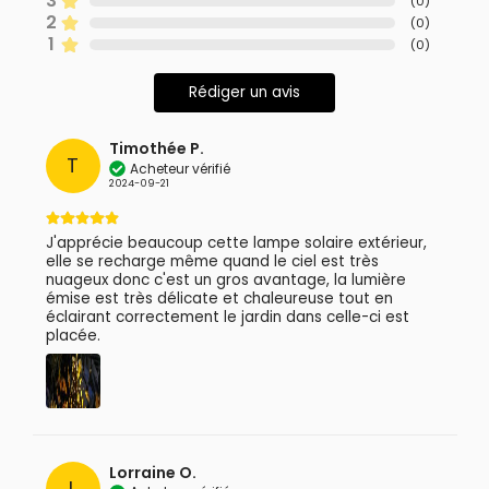
3
(
0
)
2
(
0
)
1
(
0
)
Rédiger un avis
Timothée P.
T
Acheteur vérifié
2024-09-21
J'apprécie beaucoup cette lampe solaire extérieur,
elle se recharge même quand le ciel est très
nuageux donc c'est un gros avantage, la lumière
émise est très délicate et chaleureuse tout en
éclairant correctement le jardin dans celle-ci est
placée.
Lorraine O.
L