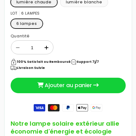
lumière chaude
lumière blanche
LOT
6 LAMPES
29,90 €
Prix
6 lampes
habituel
Quantité
Réduire
Augmenter
la
la
quantité
quantité
100% Satisfait ou Remboursé
Support 7j/7
de
de
Livraison Suivie
Lampe
Lampe
solaire
solaire
Ajouter au panier
extérieur
extérieur
|
|
Lampi™
Lampi™
Moyens
de
paiement
Notre lampe solaire extérieur allie
économie d'énergie et écologie