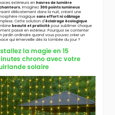
paces extérieurs en
havres de lumière
chanteurs.
Imaginez
300 points lumineux
sant délicatement dans la nuit, créant une
mosphère magique
sans effort ni câblage
plexe. Cette solution d'
éclairage écologique
mbine
beauté et praticité
pour sublimer chaque
ment passé en extérieur. Pourquoi se contenter
n jardin ordinaire quand vous pouvez créer un
ace qui émerveille dès la tombée du jour ?
nstallez la magie en 15
inutes chrono avec votre
uirlande solaire