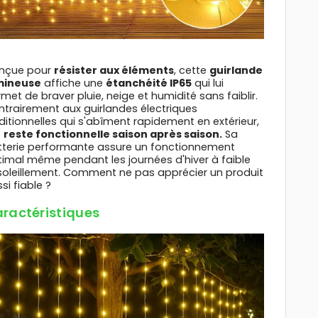
nçue pour
résister aux éléments
, cette
guirlande
mineuse
affiche une
étanchéité IP65
qui lui
met de braver pluie, neige et humidité sans faiblir.
trairement aux guirlandes électriques
ditionnelles qui s'abîment rapidement en extérieur,
e
reste fonctionnelle saison après saison.
Sa
tterie performante assure un fonctionnement
imal même pendant les journées d'hiver à faible
soleillement. Comment ne pas apprécier un produit
si fiable ?
ractéristiques