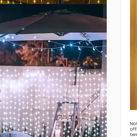
No
of
ter