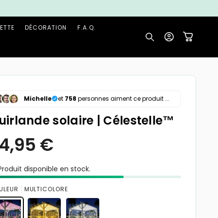
ETTE
DÉCORATION
F.A.Q.
Connexion
Panier
Michelle
et
758
personnes aiment ce produit ...
uirlande solaire | Célestelle™
roduit disponible en stock.
24,95 €
Prix
habituel
ULEUR
MULTICOLORE