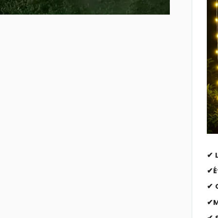
✔
É
✔
✔
M
✔