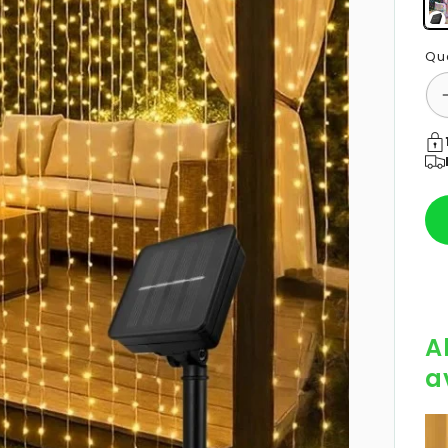
Qu
Mo
de
pa
A
a