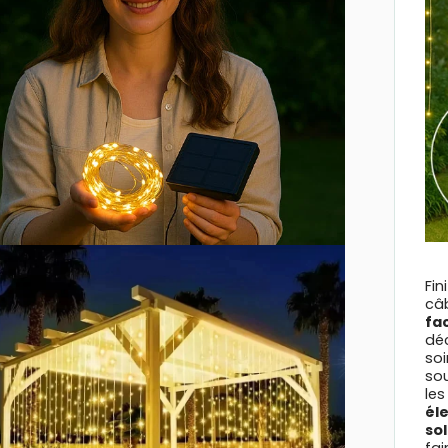
Fin
câ
fa
déc
soi
sou
les
él
so
fai