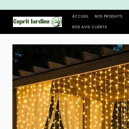
et
passer
au
contenu
ACCUEIL
NOS PRODUITS
NOS AVIS CLIENTS
Passer aux
informations
produits