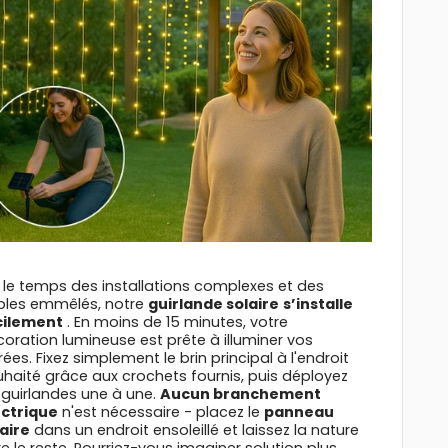
i le temps des installations complexes et des
bles emmêlés, notre
guirlande solaire
s’installe
cilement
. En moins de 15 minutes, votre
oration lumineuse est prête à illuminer vos
rées. Fixez simplement le brin principal à l'endroit
haité grâce aux crochets fournis, puis déployez
 guirlandes une à une.
Aucun branchement
ectrique
n'est nécessaire - placez le
panneau
laire
dans un endroit ensoleillé et laissez la nature
re le reste. Pourriez-vous imaginer solution plus