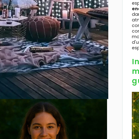
es
en
dan
at
com
co
mo
d'u
esp
I
m
g