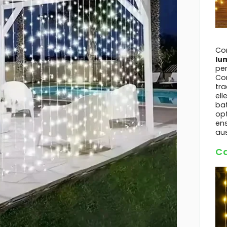
Co
lu
per
Con
tra
ell
ba
opt
en
aus
Ca