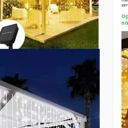
sim
Op
sa