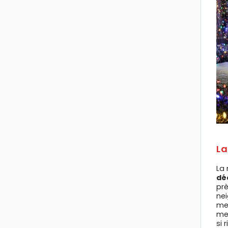
La
La 
dé
pr
nei
me
m
si 