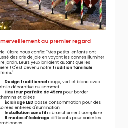
émerveillement au premier regard
ie-Claire nous confie: "Mes petits-enfants ont
ssé des cris de joie en voyant les cannes illuminer
re jardin. Leurs yeux brillaient autant que les
ière ! C'est devenu notre
tradition familiale
férée."
Design traditionnel
rouge, vert et blanc avec
étoile décorative au sommet
Hauteur parfaite de 45cm
pour border
chemins et allées
Éclairage LED
basse consommation pour des
soirées entières d'illumination
Installation sans fil
ni branchement complexe
8 modes d'éclairage
différents pour varier les
ambiances