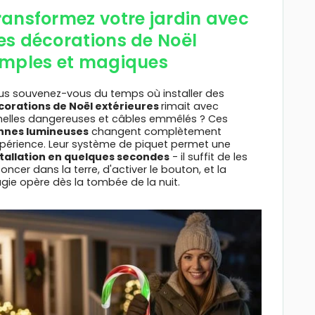
ransformez votre jardin avec
es décorations de Noël
imples et magiques
us souvenez-vous du temps où installer des
corations de Noël extérieures
rimait avec
helles dangereuses et câbles emmêlés ? Ces
nnes lumineuses
changent complètement
xpérience. Leur système de piquet permet une
stallation en quelques secondes
- il suffit de les
oncer dans la terre, d'activer le bouton, et la
gie opère dès la tombée de la nuit.