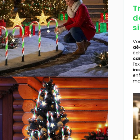
T
d
s
Vo
dé
éc
ca
l'e
in
enf
ma