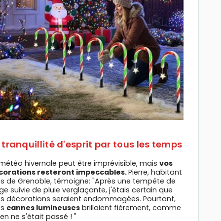
 tranquillité d'esprit par tous les temps
météo hivernale peut être imprévisible, mais
vos
corations resteront impeccables.
Pierre, habitant
ès de Grenoble, témoigne: "Après une tempête de
ge suivie de pluie verglaçante, j'étais certain que
s décorations seraient endommagées. Pourtant,
es
cannes lumineuses
brillaient fièrement, comme
rien ne s'était passé ! "