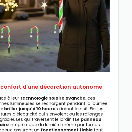
 confort d'une décoration autonome
âce à leur
technologie solaire avancée
, ces
nnes lumineuses se rechargent pendant la journée
ur
briller jusqu'à 10 heure
s durant la nuit. Fini les
tures d'électricité qui s'envolent ou les rallonges
gracieuses qui traversent le jardin ! Le
panneau
laire
intégré capte la lumière même par temps
ageux, assurant un
fonctionnement fiable
tout