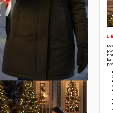
L'
Mar
pou
not
lum
pré