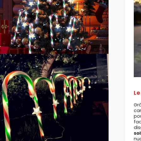
Le
Gr
ca
po
fac
dis
so
nu