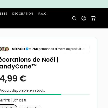
ETTE
DÉCORATION
F.A.Q.
Connexion
Panier
Michelle
et
758
personnes aiment ce produit ...
écorations de Noël |
andyCane™
roduit disponible en stock.
24,99 €
Prix
ANTITÉ
LOT DE 5
habituel