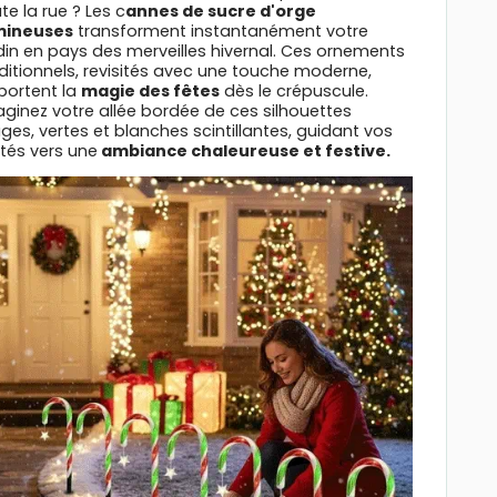
te la rue ? Les c
annes de sucre d'orge
mineuses
transforment instantanément votre
din en pays des merveilles hivernal. Ces ornements
ditionnels, revisités avec une touche moderne,
portent la
magie des fêtes
dès le crépuscule.
ginez votre allée bordée de ces silhouettes
ges, vertes et blanches scintillantes, guidant vos
ités vers une
ambiance chaleureuse et festive.