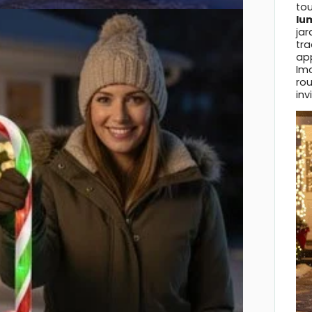
tou
lu
jar
tra
ap
Ima
rou
inv