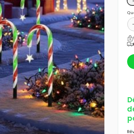
Qu
Mo
de
pa
D
d
p
Rê