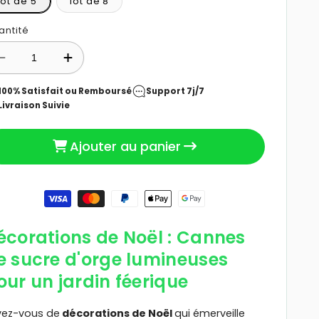
lot de 5
lot de 8
antité
Réduire
Augmenter
la
la
quantité
quantité
100% Satisfait ou Remboursé
Support 7j/7
de
de
Livraison Suivie
Décorations
Décorations
de
de
Ajouter au panier
Noël
Noël
|
|
CandyCane™
CandyCane™
yens
iement
écorations de Noël : Cannes
e sucre d'orge lumineuses
our un jardin féerique
vez-vous de
décorations de Noël
qui émerveille