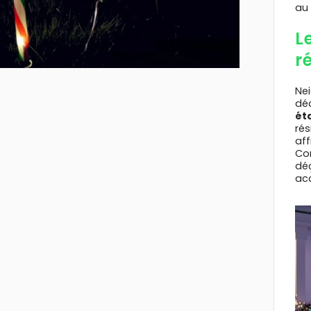
au 
L
r
Nei
déc
ét
rés
aff
Con
déç
ac