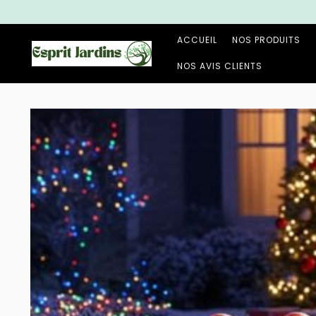
et
passer
au
contenu
ACCUEIL
NOS PRODUITS
NOS AVIS CLIENTS
Passer aux
informations
produits