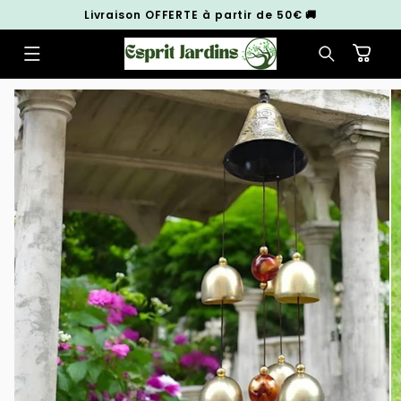
et
Livraison OFFERTE à partir de 50€ 🚚
passer
au
contenu
Panier
Passer aux
informations
produits