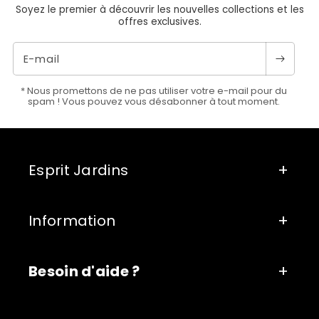
Soyez le premier à découvrir les nouvelles collections et les
offres exclusives.
E-mail
* Nous promettons de ne pas utiliser votre e-mail pour du
spam ! Vous pouvez vous désabonner à tout moment.
Esprit Jardins
Information
Besoin d'aide ?