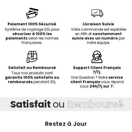
Paiement 100% Sécurisé
Livraison Suivie
Système de cryptage SSL pour
Votre commande est expédiée
sécuriser à 100% les
en 48h et
constamment
paiements
selon les normes
suivie avec un numéro
par
Françaises.
notre équipe.
Satisfait ou Remboursé
Support Client Français
7/7j.
Tous nos produits sont
garantis 100% satisfaits ou
Une Question ? Notre
service
remboursés
pendant 30j.
client Français
vous répond
sous
24h/7j sur 7.
atisfait
ou
Remboursé
Li
Restez à Jour