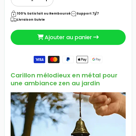
Réduire
Augmenter
la
la
24,99 €
Prix
quantité
quantité
100% Satisfait ou Remboursé
Support 7j/7
de
de
Livraison Suivie
habituel
Carillon
Carillon
Mélodieux
Mélodieux
Ajouter au panier
|
|
Sonea™
Sonea™
Moyens
de
paiement
Carillon mélodieux en métal pour
une ambiance zen au jardin