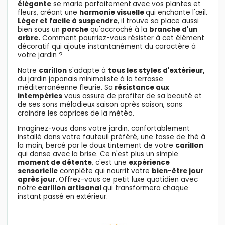
élégante
se marie parfaitement
avec vos plantes et
fleurs, créant une
harmonie visuelle
qui enchante l'œil.
Léger et facile à suspendre
, il trouve sa place aussi
bien sous un
porche
qu'accroché à la
branche d'un
arbre.
Comment pourriez-vous résister à cet élément
décoratif qui ajoute instantanément du caractère à
votre jardin ?
Notre
carillon
s'adapte à
tous les styles d'extérieur,
du jardin japonais minimaliste à la terrasse
méditerranéenne fleurie. Sa
résistance aux
intempéries
vous assure de profiter de sa beauté et
de ses sons mélodieux saison après saison, sans
craindre les caprices de la météo.
Imaginez-vous dans votre jardin, confortablement
installé dans votre fauteuil préféré, une tasse de thé à
la main, bercé par le doux tintement de votre
carillon
qui danse avec la brise. Ce n'est plus un simple
moment de détente
, c'est une
expérience
sensorielle
complète qui nourrit votre
bien-être jour
après jour.
Offrez-vous ce petit luxe quotidien avec
notre
carillon artisanal
qui transformera chaque
instant passé en extérieur.