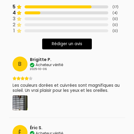
5
(
17
)
4
(
4
)
3
(
0
)
2
(
0
)
1
(
0
)
Rédiger un avis
Brigitte P.
B
Acheteur vérifié
2025-10-06
Les couleurs dorées et cuivrées sont magnifiques au
soleil. Un vrai plaisir pour les yeux et les oreilles.
Éric S.
É
Acheteur vérifié